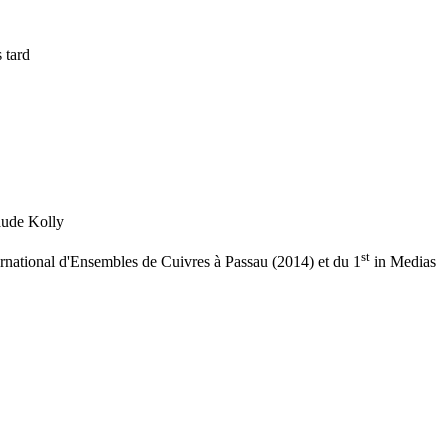
 tard
aude Kolly
st
national d'Ensembles de Cuivres à Passau (2014) et du 1
in Medias