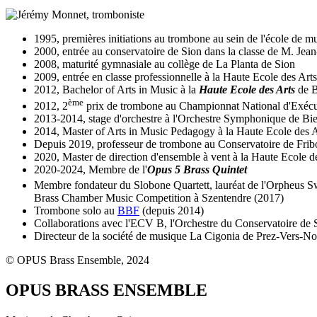
1995, premières initiations au trombone au sein de l'école de m
2000, entrée au conservatoire de Sion dans la classe de M. Jea
2008, maturité gymnasiale au collège de La Planta de Sion
2009, entrée en classe professionnelle à la Haute Ecole des Art
2012, Bachelor of Arts in Music à la
Haute Ecole des Arts
de B
ème
2012, 2
prix de trombone au Championnat National d'Exécu
2013-2014, stage d'orchestre à l'Orchestre Symphonique de Bi
2014, Master of Arts in Music Pedagogy à la Haute Ecole des Ar
Depuis 2019, professeur de trombone au Conservatoire de Frib
2020, Master de direction d'ensemble à vent à la Haute Ecole 
2020-2024, Membre de l'
Opus 5 Brass Quintet
Membre fondateur du Slobone Quartett, lauréat de l'Orpheus S
Brass Chamber Music Competition à Szentendre (2017)
Trombone solo au
BBF
(depuis 2014)
Collaborations avec l'ECV B, l'Orchestre du Conservatoire de Si
Directeur de la société de musique La Cigonia de Prez-Vers-No
© OPUS Brass Ensemble, 2024
OPUS BRASS ENSEMBLE